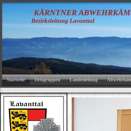
K
ÄRNTNER
A
BWEHRKÄM
Bezirksleitung Lavanttal
Startseite
Ortsgruppen
Landesleitung
Abwehrkamp