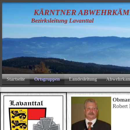
K
ÄRNTNER
A
BWEHRKÄM
Bezirksleitung Lavanttal
Startseite
Ortsgruppen
Landesleitung
Abwehrkamp
Obma
Robert