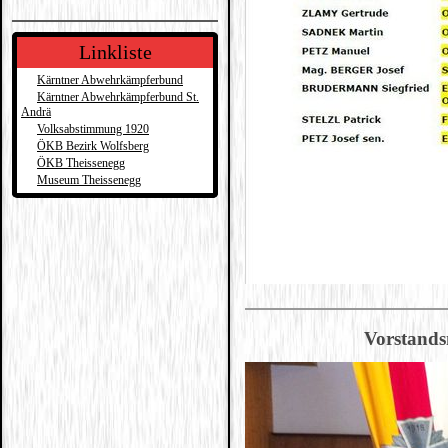
Linkliste
Kärntner Abwehrkämpferbund
Kärntner Abwehrkämpferbund St.
Andrä
Volksabstimmung 1920
ÖKB Bezirk Wolfsberg
ÖKB Theissenegg
Museum Theissenegg
Vorstands