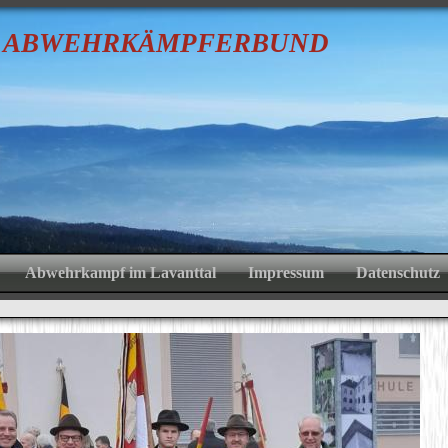
R
A
BWEHRKÄMPFER
B
U
Abwehrkampf im Lavanttal
Impressum
Datenschutz