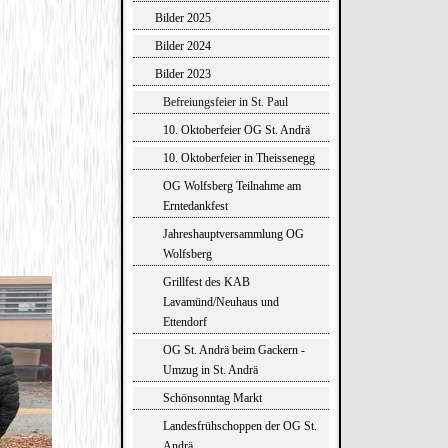
Bilder 2025
Bilder 2024
Bilder 2023
Befreiungsfeier in St. Paul
10. Oktoberfeier OG St. Andrä
10. Oktoberfeier in Theissenegg
OG Wolfsberg Teilnahme am
Erntedankfest
Jahreshauptversammlung OG
Wolfsberg
Grillfest des KAB
Lavamünd/Neuhaus und
Ettendorf
OG St. Andrä beim Gackern -
Umzug in St. Andrä
Schönsonntag Markt
Landesfrühschoppen der OG St.
Andrä