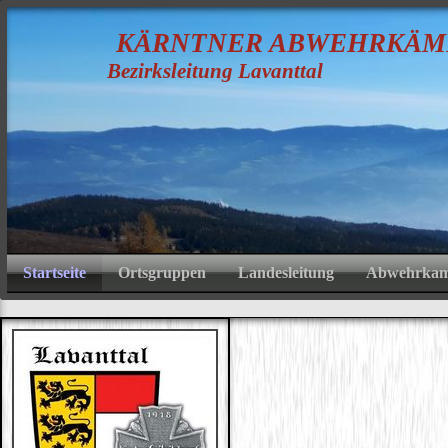
K
ÄRNTNER
A
BWEHRKÄM
Bezirksleitung Lavanttal
Startseite
Ortsgruppen
Landesleitung
Abwehrkamp