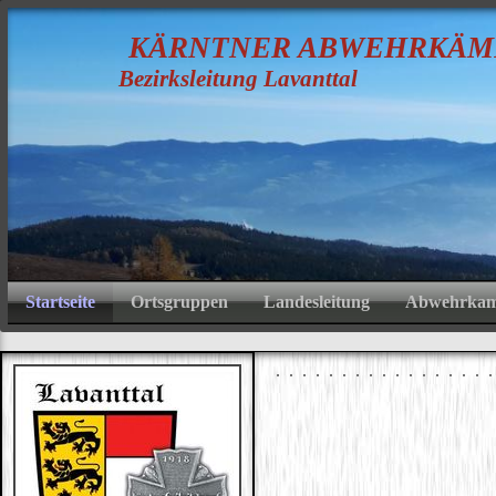
K
ÄRNTNER
A
BWEHRKÄM
Bezirksleitung Lavanttal
Startseite
Ortsgruppen
Landesleitung
Abwehrkamp