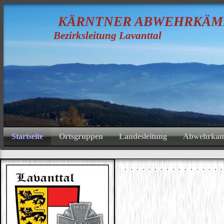
K
ÄRNTNER
A
BWEHRKÄM
Bezirksleitung Lavanttal
Startseite
Ortsgruppen
Landesleitung
Abwehrkamp