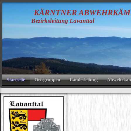
K
ÄRNTNER
A
BWEHRKÄM
Bezirksleitung Lavanttal
Startseite
Ortsgruppen
Landesleitung
Abwehrkamp