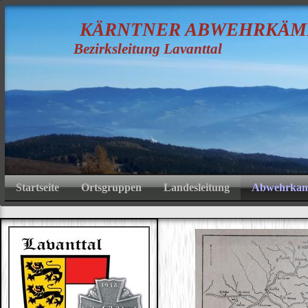
K
ÄRNTNER
A
BWEHRKÄM
Bezirksleitung Lavanttal
Startseite
Ortsgruppen
Landesleitung
Abwehrkamp