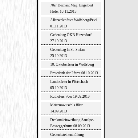
70er Dechant Mag. Engelbert
Hofer 10.11.2013
Allerseelenfeier Wolfsberg/Priel
01.11.2013
Gedenktag ÖKB Hitzendorf
27.10.2013
Gedenktag in St. Stefan
25.10.2013
10. Oktoberfeier in Wolfsberg
Erntedank der Pfarre 06.10.2013
Landesfeier in Pörtschach
05.10.2013
Ruthofers 70er 19.09.2013
Maizenowitsch`s 80er
14.09.2013
Denkmaleinweihung Saualpe-
Posseggerhütte 08.09.2013
Gedenksteinenthüllung