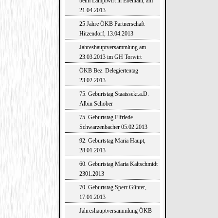
beim Lamplwirt in Ebentahl, am
21.04.2013
25 Jahre ÖKB Partnerschaft
Hitzendorf, 13.04.2013
Jahreshauptversammlung am
23.03.2013 im GH Torwirt
ÖKB Bez. Delegiertentag
23.02.2013
75. Geburtstag Staatssekr.a.D.
Albin Schober
75. Geburtstag Elfriede
Schwarzenbacher 05.02.2013
92. Geburtstag Maria Haupt,
28.01.2013
60. Geburtstag Maria Kaltschmidt
2301.2013
70. Geburtstag Sperr Günter,
17.01.2013
Jahreshauptversammlung ÖKB