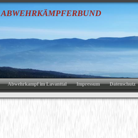
R
A
BWEHRKÄMPFER
B
U
Abwehrkampf im Lavanttal
Impressum
Datenschutz