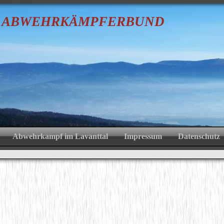
R
A
BWEHRKÄMPFER
B
U
Abwehrkampf im Lavanttal
Impressum
Datenschutz