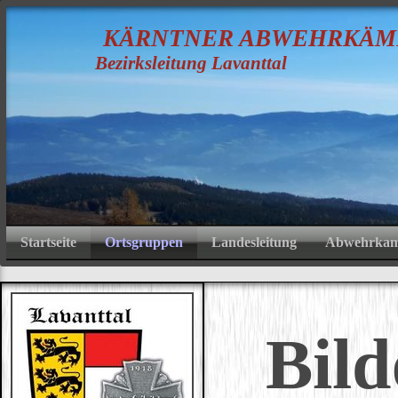
K
ÄRNTNER
A
BWEHRKÄM
Bezirksleitung Lavanttal
Startseite
Ortsgruppen
Landesleitung
Abwehrkamp
Bild